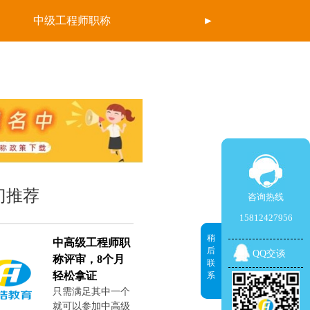
中级工程师职称
►
门推荐
咨询热线
咨询热线
15812427956
15812427956
稍
稍
中高级工程师职
后
QQ交谈
QQ交谈
后
称评审，8个月
联
联
轻松拿证
系
系
只需满足其中一个
就可以参加中高级